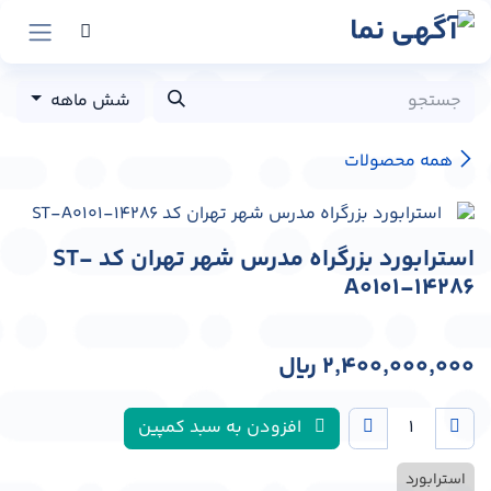
رش به محتوا
شش ماهه
همه محصولات
استرابورد بزرگراه مدرس شهر تهران کد ST-
A0101-14286
2,400,000,000
﷼
افزودن به سبد کمپین
استرابورد