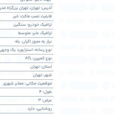
آدرس
:
تهران، تهران بزرگراه مد
قابلیت نصب ماکت
:
خیر
ترافیک خودرو
:
سنگین
ترافیک عابر
:
متوسط
نیاز به مجوز اکران
:
بله
نوع رسانه
:
استرابورد یک وجهی
نوع کمپین
:
ATL
استان
:
تهران
شهر
:
تهران
موقعیت مکانی
:
معابر شهری
طول
:
4
عرض
:
3
روشنایی
:
دارد