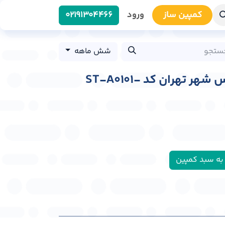
کمپین سا​​ز
ورود
0219​1304466
شش ماهه
استرابورد بزرگراه مدرس شهر تهران کد ST-A0101-
به سبد کمپین