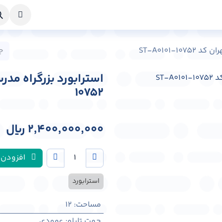
خواست طراحی
راهنما
درباره ما
تماس با ما
ST-A0101-1
10752
2,400,000,000
﷼
افزودن 
استرابورد
مساحت
:
12
جهت تابلو
:
عمودی