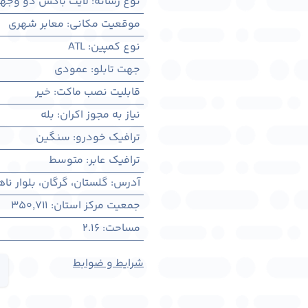
نوع رسانه
:
لایت باکس دو وجه
موقعیت مکانی
:
معابر شهری
نوع کمپین
:
ATL
جهت تابلو
:
عمودی
قابلیت نصب ماکت
:
خیر
نیاز به مجوز اکران
:
بله
ترافیک خودرو
:
سنگین
ترافیک عابر
:
متوسط
آدرس
:
گلستان، گرگان، بلوار ناهارخو
جمعیت مرکز استان
:
350,711
مساحت
:
2.16
شرایط و ضوابط