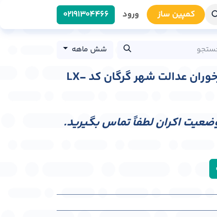
کمپین سا​​ز
ورود
0219​1304466
شش ماهه
لایت باکس بلوار ناهارخوران عدالت شهر گرگان کد LX-
وضعیت اکران لطفاً تماس بگیرید.