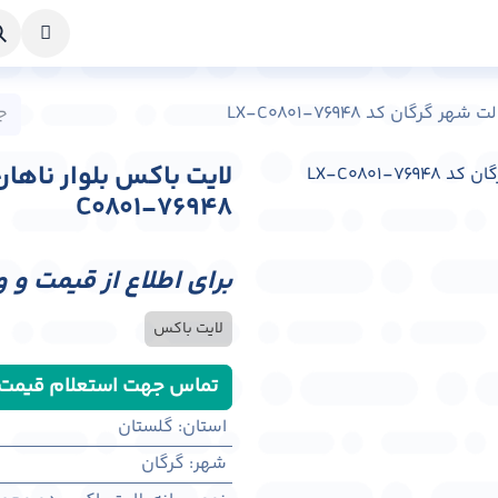
خواست طراحی
راهنما
درباره ما
تماس با ما
رگان کد LX-C0801-76948
C0801-76948
برای اطلاع از قیمت و 
لایت باکس
تماس جهت استعلام قیمت
استان
:
گلستان
شهر
:
گرگان