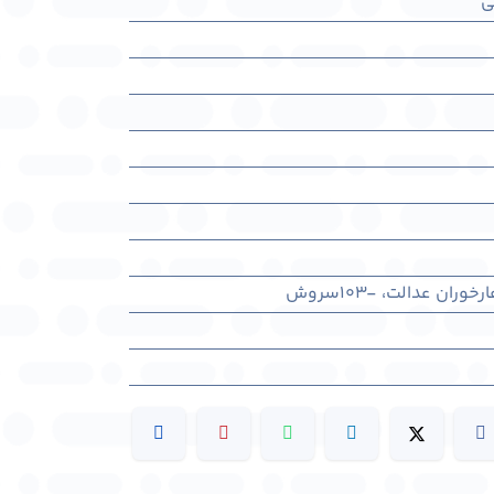
ی
ران عدالت، -103سروش