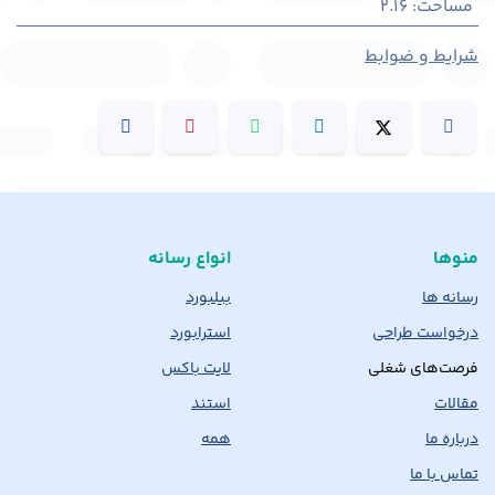
مساحت
:
2.16
شرایط و ضوابط
منوها
انواع رسانه
رسانه ها
بیلبورد
درخواست طراحی
استرابورد
فرصت‌های شغلی
لایت باکس
مقالات
استند
درباره ما
همه
تماس با ما