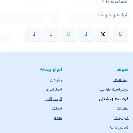
مساحت
:
2.16
شرایط و ضوابط
منوها
انواع رسانه
رسانه ها
بیلبورد
درخواست طراحی
استرابورد
فرصت‌های شغلی
لایت باکس
مقالات
استند
درباره ما
همه
تماس با ما