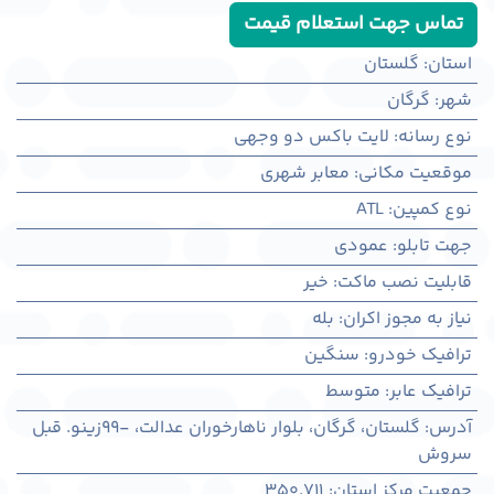
تماس جهت استعلام قیمت
استان
:
گلستان
شهر
:
گرگان
نوع رسانه
:
لایت باکس دو وجهی
موقعیت مکانی
:
معابر شهری
نوع کمپین
:
ATL
جهت تابلو
:
عمودی
قابلیت نصب ماکت
:
خیر
نیاز به مجوز اکران
:
بله
ترافیک خودرو
:
سنگین
ترافیک عابر
:
متوسط
آدرس
:
گلستان، گرگان، بلوار ناهارخوران عدالت، -99زینو. قبل
سروش
جمعیت مرکز استان
:
350,711