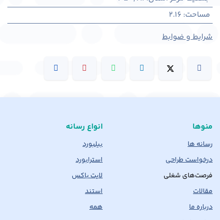
مساحت
:
2.16
شرایط و ضوابط
منوها
انواع رسانه
رسانه ها
بیلبورد
درخواست طراحی
استرابورد
فرصت‌های شغلی
لایت باکس
مقالات
استند
درباره ما
همه