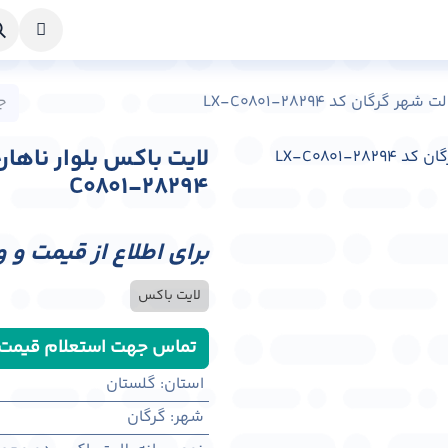
خواست طراحی
راهنما
درباره ما
تماس با ما
رگان کد LX-C0801-28294
C0801-28294
برای اطلاع از قیمت و 
لایت باکس
تماس جهت استعلام قیمت
استان
:
گلستان
شهر
:
گرگان