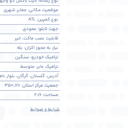
نوع رسانه
:
لایت باکس دو وجه
موقعیت مکانی
:
معابر شهری
نوع کمپین
:
ATL
جهت تابلو
:
عمودی
قابلیت نصب ماکت
:
خیر
نیاز به مجوز اکران
:
بله
ترافیک خودرو
:
سنگین
ترافیک عابر
:
متوسط
آدرس
:
گلستان، گرگان، بلوار ناهارخو
جمعیت مرکز استان
:
350,711
مساحت
:
2.16
شرایط و ضوابط