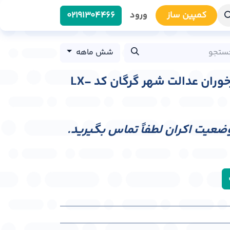
کمپین سا​​ز
ورود
0219​1304466
شش ماهه
لایت باکس بلوار ناهارخوران عدالت شهر گرگان کد LX-
وضعیت اکران لطفاً تماس بگیرید.