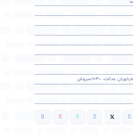
ی
ران عدالت، -103سروش