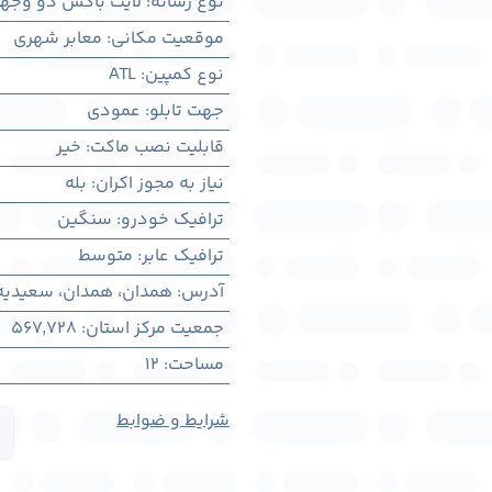
نوع رسانه
:
لایت باکس دو وجه
موقعیت مکانی
:
معابر شهری
نوع کمپین
:
ATL
جهت تابلو
:
عمودی
قابلیت نصب ماکت
:
خیر
نیاز به مجوز اکران
:
بله
ترافیک خودرو
:
سنگین
ترافیک عابر
:
متوسط
آدرس
:
همدان، همدان، سعیدیه 
جمعیت مرکز استان
:
567,728
مساحت
:
12
شرایط و ضوابط