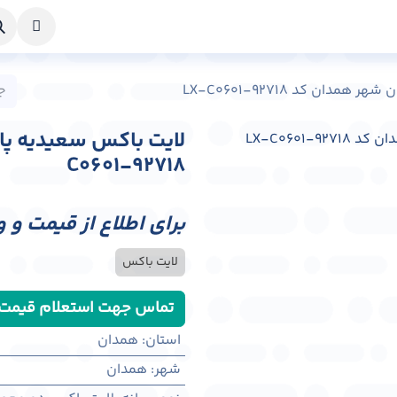
خواست طراحی
راهنما
درباره ما
تماس با ما
ان کد LX-C0601-92718
C0601-92718
برای اطلاع از قیمت و 
لایت باکس
تماس جهت استعلام قیمت
استان
:
همدان
شهر
:
همدان