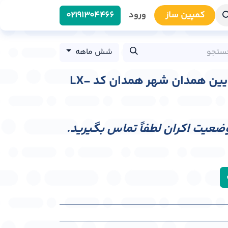
کمپین سا​​ز
ورود
0219​1304466
شش ماهه
لایت باکس سعیدیه پایین همدان شهر همدان کد LX-
وضعیت اکران لطفاً تماس بگیرید.