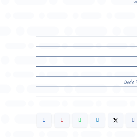
ی
پایین