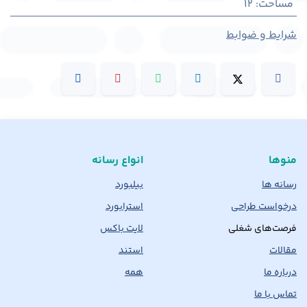
مساحت
:
12
شرایط و ضوابط
منوها
انواع رسانه
رسانه ها
بیلبورد
درخواست طراحی
استرابورد
فرصت‌های شغلی
لایت باکس
مقالات
استند
درباره ما
همه
تماس با ما