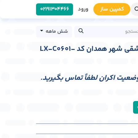
کمپین سا​​ز
ورود
0219​1304466
شش ماهه
لایت باکس میرزاده عشقی شهر همدان کد LX-C0601-
وضعیت اکران لطفاً تماس بگیرید.