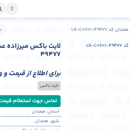
خواست طراحی
راهنما
درباره ما
تماس با ما
LX-C0601-4947
49477
برای اطلاع از قیمت و 
لایت باکس
تماس جهت استعلام قیمت
استان
:
همدان
شهر
:
همدان