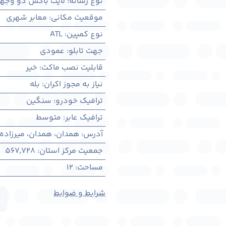
نوع رسانه
:
لایت باکس دو وجه
موقعیت مکانی
:
معابر شهری
نوع کمپین
:
ATL
جهت تابلو
:
عمودی
قابلیت نصب ماکت
:
خیر
نیاز به مجوز اکران
:
بله
ترافیک خودرو
:
سنگین
ترافیک عابر
:
متوسط
آدرس
:
همدان، همدان، میرزاده
جمعیت مرکز استان
:
567,728
مساحت
:
12
شرایط و ضوابط