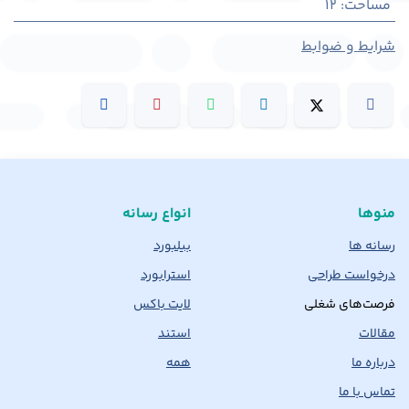
مساحت
:
12
شرایط و ضوابط
منوها
انواع رسانه
رسانه ها
بیلبورد
درخواست طراحی
استرابورد
فرصت‌های شغلی
لایت باکس
مقالات
استند
درباره ما
همه
تماس با ما