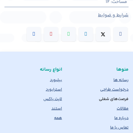
مساحت
:
12
شرایط و ضوابط
منوها
انواع رسانه
رسانه ها
بیلبورد
درخواست طراحی
استرابورد
فرصت‌های شغلی
لایت باکس
مقالات
استند
درباره ما
همه
تماس با ما