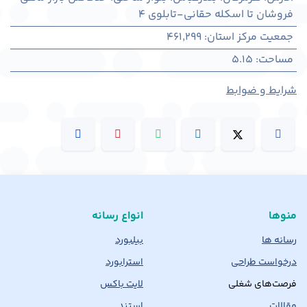
فروشان تا اسکله حقانی-تابلوی 4
جمعیت مرکز استان
:
461,299
مساحت
:
5.15
شرایط و ضوابط
منوها
انواع رسانه
رسانه ها
بیلبورد
درخواست طراحی
استرابورد
فرصت‌های شغلی
لایت باکس
مقالات
استند