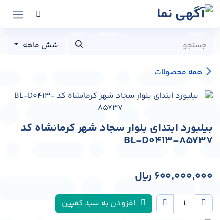
رش به محتوا
شش ماهه
همه محصولات
بیلبورد ابتدای بلوار سجاد شهر کرمانشاه کد
BL-D0413-85737
600,000,000
﷼
افزودن به سبد کمپین