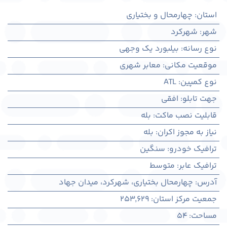
استان
:
چهارمحال و بختیاری
شهر
:
شهركرد
نوع رسانه
:
بیلبورد یک وجهی
موقعیت مکانی
:
معابر شهری
نوع کمپین
:
ATL
جهت تابلو
:
افقی
قابلیت نصب ماکت
:
بله
نیاز به مجوز اکران
:
بله
ترافیک خودرو
:
سنگین
ترافیک عابر
:
متوسط
آدرس
:
چهارمحال بختياری، شهركرد، میدان جهاد
جمعیت مرکز استان
:
253,629
مساحت
:
54