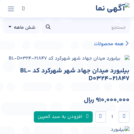
رش به محتوا
شش ماهه
همه محصولات
بیلبورد میدان جهاد شهر شهرکرد کد BL-
D0324-21847
910,000,000
﷼
افزودن به سبد کمپین