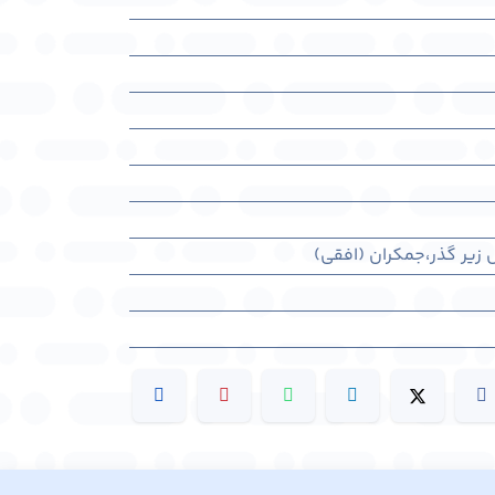
ل زير گذر،جمکران (افقی)