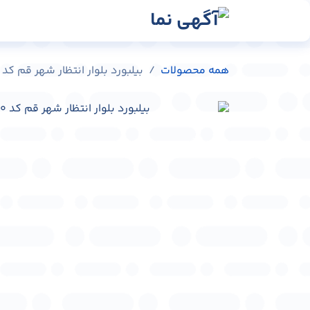
رش به محتوا
رسانه‌ها
وبلاگ
در
همه محصولات
بیلبورد بلوار انتظار شهر قم کد BL-C0401-91310