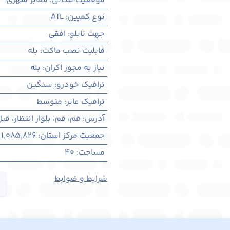
موقعیت مکانی
:
معابر شهری
نوع کمپین
:
ATL
جهت تابلو
:
افقی
قابلیت نصب ماکت
:
بله
نیاز به مجوز اکران
:
بله
ترافیک خودرو
:
سنگین
ترافیک عابر
:
متوسط
آدرس
:
قم، قم، بلوار انتظار، قب
جمعیت مرکز استان
:
1,085,826
مساحت
:
40
شرایط و ضوابط