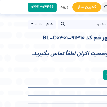
کمپین سا​​ز
ورود
0219​1304466
شش ماهه
BL-C0401-9131
وضعیت اکران لطفاً تماس بگیرید.