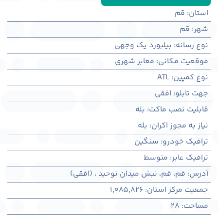
استان
:
قم
شهر
:
قم
نوع رسانه
:
بیلبورد یک وجهی
موقعیت مکانی
:
معابر شهری
نوع کمپین
:
ATL
جهت تابلو
:
افقی
قابلیت نصب ماکت
:
بله
نیاز به مجوز اکران
:
بله
ترافیک خودرو
:
سنگین
ترافیک عابر
:
متوسط
آدرس
:
قم، قم، نبش میدان توحید ، (افقی)
جمعیت مرکز استان
:
1,085,826
مساحت
:
28