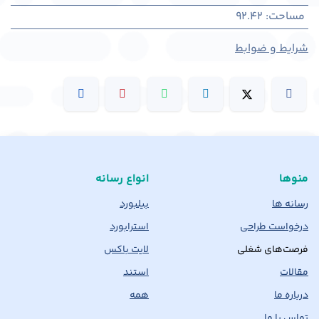
مساحت
:
92.42
شرایط و ضوابط
منوها
انواع رسانه
رسانه ها
بیلبورد
درخواست طراحی
استرابورد
فرصت‌های شغلی
لایت باکس
مقالات
استند
درباره ما
همه
تماس با ما