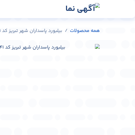
رش به محتوا
رسانه‌ها
وبلاگ
در
همه محصولات
بیلبورد پاسداران شهر تبریز کد BL-B0501-76841