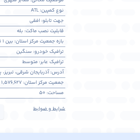
موقعیت مکانی
:
معابر شهری
نوع کمپین
:
ATL
جهت تابلو
:
افقی
قابلیت نصب ماکت
:
بله
بازه جمعیت مرکز استان
:
بین ۱ تا ۳ میلیون نفر
ترافیک خودرو
:
سنگین
ترافیک عابر
:
متوسط
آدرس
:
آذربايجان شرقی، تبريز، 
جمعیت مرکز استان
:
1,576,627
مساحت
:
50
شرایط و ضوابط