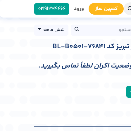
کمپین سا​​ز
ورود
0219​1304466
شش ماهه
BL-B0501-768
وضعیت اکران لطفاً تماس بگیرید.