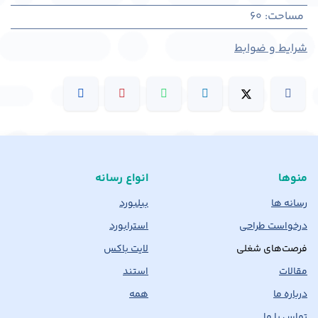
مساحت
:
60
شرایط و ضوابط
منوها
انواع رسانه
رسانه ها
بیلبورد
درخواست طراحی
استرابورد
فرصت‌های شغلی
لایت باکس
مقالات
استند
درباره ما
همه
تماس با ما