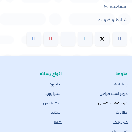
مساحت
:
60
شرایط و ضوابط
منوها
انواع رسانه
رسانه ها
بیلبورد
درخواست طراحی
استرابورد
فرصت‌های شغلی
لایت باکس
مقالات
استند
درباره ما
همه
تماس با ما