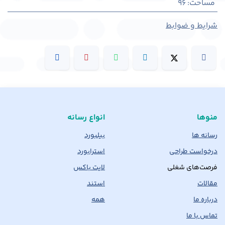
مساحت
:
96
شرایط و ضوابط
منوها
انواع رسانه
رسانه ها
بیلبورد
درخواست طراحی
استرابورد
فرصت‌های شغلی
لایت باکس
مقالات
استند
درباره ما
همه
تماس با ما