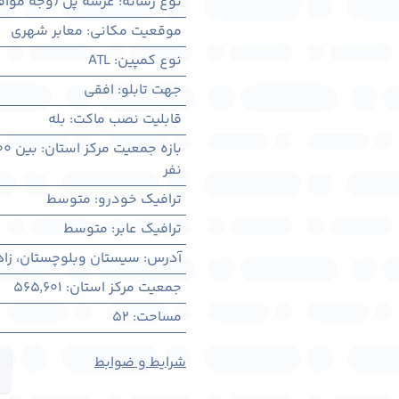
نوع رسانه
:
عرشه پل (وجه مواف
موقعیت مکانی
:
معابر شهری
نوع کمپین
:
ATL
جهت تابلو
:
افقی
قابلیت نصب ماکت
:
بله
بازه جمعیت مرکز استان
:
بین ۳۰۰ هزار تا ۱ میلیون نفر
نفر
ترافیک خودرو
:
متوسط
ترافیک عابر
:
متوسط
آدرس
:
سيستان وبلوچستان، زاهدا
جمعیت مرکز استان
:
565,601
مساحت
:
52
شرایط و ضوابط