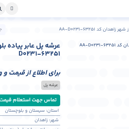
خواست طراحی
راهنما
درباره ما
تماس با ما
دان کد AA-D0231-63251
D0231-63251
برای اطلاع از قیمت و 
عرشه پل
تماس جهت استعلام قیمت
استان
:
سیستان و بلوچستان
شهر
:
زاهدان