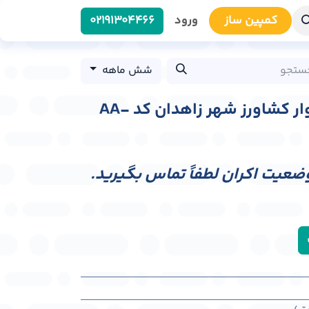
کمپین سا​​ز
ورود
0219​1304466
شش ماهه
عرشه پل عابر پیاده بلوار کشاورز شهر زاهدان کد AA-
وضعیت اکران لطفاً تماس بگیرید.