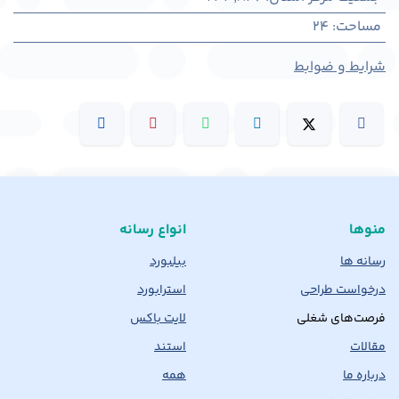
مساحت
:
24
شرایط و ضوابط
منوها
انواع رسانه
رسانه ها
بیلبورد
درخواست طراحی
استرابورد
فرصت‌های شغلی
لایت باکس
مقالات
استند
درباره ما
همه