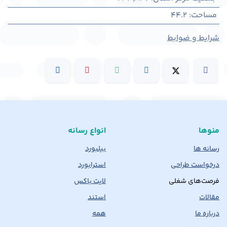
مساحت
:
44.2
شرایط و ضوابط
منوها
انواع رسانه
رسانه ها
بیلبورد
درخواست طراحی
استرابورد
فرصت‌های شغلی
لایت باکس
مقالات
استند
درباره ما
همه