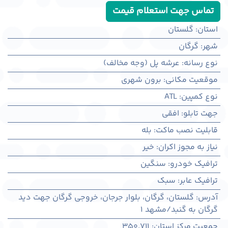
تماس جهت استعلام قیمت
استان
:
گلستان
شهر
:
گرگان
نوع رسانه
:
عرشه پل (وجه مخالف)
موقعیت مکانی
:
برون شهری
نوع کمپین
:
ATL
جهت تابلو
:
افقی
قابلیت نصب ماکت
:
بله
نیاز به مجوز اکران
:
خیر
ترافیک خودرو
:
سنگین
ترافیک عابر
:
سبک
آدرس
:
گلستان، گرگان، بلوار جرجان، خروجی گرگان جهت دید
گرگان به گنبد/مشهد 1
جمعیت مرکز استان
:
350,711