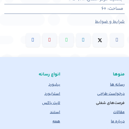
مساحت
:
60
شرایط و ضوابط
منوها
انواع رسانه
رسانه ها
بیلبورد
درخواست طراحی
استرابورد
فرصت‌های شغلی
لایت باکس
مقالات
استند
درباره ما
همه