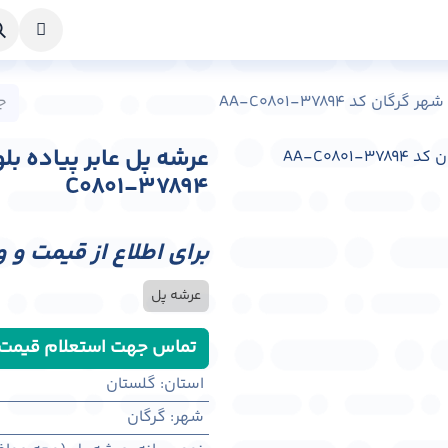
خواست طراحی
راهنما
درباره ما
تماس با ما
ن کد AA-C0801-37894
C0801-37894
برای اطلاع از قیمت و 
عرشه پل
تماس جهت استعلام قیمت
استان
:
گلستان
شهر
:
گرگان