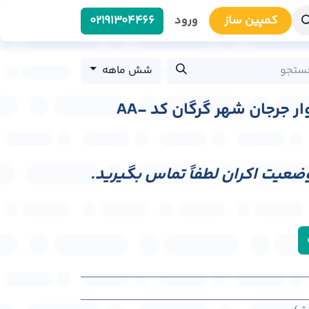
کمپین سا​​ز
ورود
0219​1304466
شش ماهه
عرشه پل عابر پیاده بلوار جرجان شهر گرگان کد AA-
وضعیت اکران لطفاً تماس بگیرید.