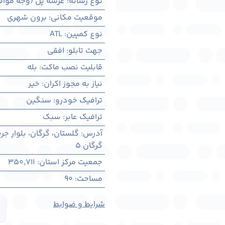
نوع رسانه
:
عرشه پل (وجه مواف
موقعیت مکانی
:
برون شهری
نوع کمپین
:
ATL
جهت تابلو
:
افقی
قابلیت نصب ماکت
:
بله
نیاز به مجوز اکران
:
خیر
ترافیک خودرو
:
سنگین
ترافیک عابر
:
سبک
آدرس
:
گلستان، گرگان، بلوار ج
گرگان 5
جمعیت مرکز استان
:
350,711
مساحت
:
90
شرایط و ضوابط