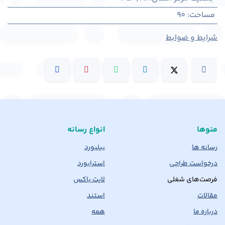
مساحت
:
90
شرایط و ضوابط
منوها
انواع رسانه
رسانه ها
بیلبورد
درخواست طراحی
استرابورد
فرصت‌های شغلی
لایت باکس
مقالات
استند
درباره ما
همه