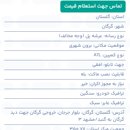
تماس جهت استعلام قیمت
استان
:
گلستان
شهر
:
گرگان
نوع رسانه
:
عرشه پل (وجه مخالف)
موقعیت مکانی
:
برون شهری
نوع کمپین
:
ATL
جهت تابلو
:
افقی
قابلیت نصب ماکت
:
بله
نیاز به مجوز اکران
:
خیر
ترافیک خودرو
:
سنگین
ترافیک عابر
:
سبک
آدرس
:
گلستان، گرگان، بلوار جرجان، خروجی گرگان جهت دید
گرگان به گنبد/مشهد 3
جمعیت مرکز استان
:
350,711