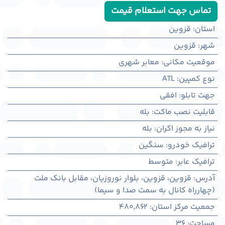
تماس جهت استعلام قیمت
استان
:
قزوین
شهر
:
قزوين
موقعیت مکانی
:
معابر شهری
نوع کمپین
:
ATL
جهت تابلو
:
افقی
قابلیت نصب ماکت
:
بله
نیاز به مجوز اکران
:
بله
ترافیک خودرو
:
سنگین
ترافیک عابر
:
متوسط
آدرس
:
قزوين، قزوين، بلوار نوروزیان، مقابل بانک ملت
(چهارراه کانال به سمت صدا و سیما)
جمعیت مرکز استان
:
480,862
مساحت
:
36