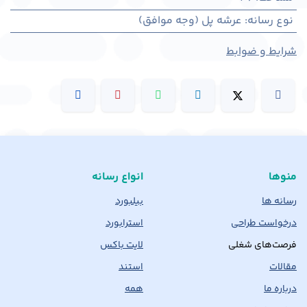
نوع رسانه
:
عرشه پل (وجه موافق)
شرایط و ضوابط
منوها
انواع رسانه
رسانه ها
بیلبورد
درخواست طراحی
استرابورد
فرصت‌های شغلی
لایت باکس
مقالات
استند
درباره ما
همه