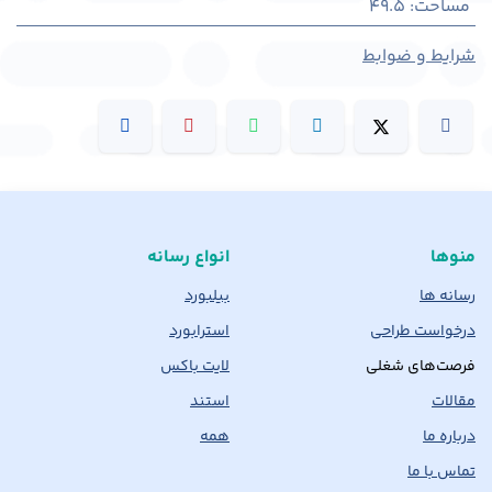
مساحت
:
49.5
شرایط و ضوابط
منوها
انواع رسانه
رسانه ها
بیلبورد
درخواست طراحی
استرابورد
فرصت‌های شغلی
لایت باکس
مقالات
استند
درباره ما
همه
تماس با ما