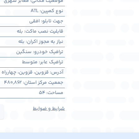
موقعیت مکانی
:
معابر شهری
نوع کمپین
:
ATL
جهت تابلو
:
افقی
قابلیت نصب ماکت
:
بله
نیاز به مجوز اکران
:
بله
ترافیک خودرو
:
سنگین
ترافیک عابر
:
متوسط
آدرس
:
قزوين، قزوين، چهارراه 
جمعیت مرکز استان
:
480,862
مساحت
:
54
شرایط و ضوابط