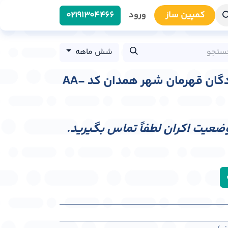
کمپین سا​​ز
ورود
0219​1304466
شش ماهه
عرشه پل عابر پیاده پادگان قهرمان شهر همدان کد AA-
وضعیت اکران لطفاً تماس بگیرید.