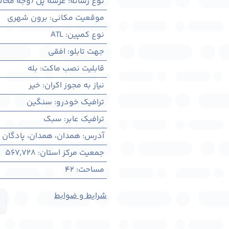
نوع رسانه
:
عرشه پل (وجه مخال
موقعیت مکانی
:
برون شهری
نوع کمپین
:
ATL
جهت تابلو
:
افقی
قابلیت نصب ماکت
:
بله
نیاز به مجوز اکران
:
خیر
ترافیک خودرو
:
سنگین
ترافیک عابر
:
سبک
آدرس
:
همدان، همدان، پادگان 
جمعیت مرکز استان
:
567,728
مساحت
:
42
شرایط و ضوابط