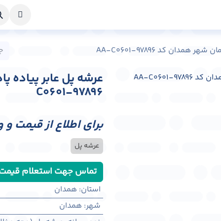
خواست طراحی
راهنما
درباره ما
تماس با ما
همدان کد AA-C0601-97896
C0601-97896
برای اطلاع از قیمت و 
عرشه پل
تماس جهت استعلام قیمت
استان
:
همدان
شهر
:
همدان