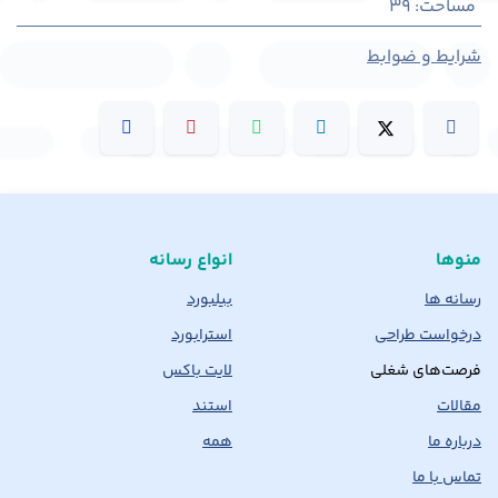
مساحت
:
39
شرایط و ضوابط
منوها
انواع رسانه
رسانه ها
بیلبورد
درخواست طراحی
استرابورد
فرصت‌های شغلی
لایت باکس
مقالات
استند
درباره ما
همه
تماس با ما