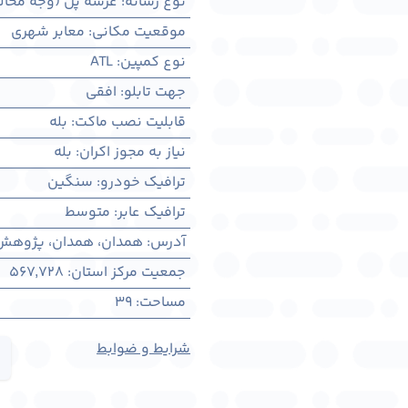
نوع رسانه
:
عرشه پل (وجه مخال
موقعیت مکانی
:
معابر شهری
نوع کمپین
:
ATL
جهت تابلو
:
افقی
قابلیت نصب ماکت
:
بله
نیاز به مجوز اکران
:
بله
ترافیک خودرو
:
سنگین
ترافیک عابر
:
متوسط
آدرس
:
همدان، همدان، پژوهش ب
جمعیت مرکز استان
:
567,728
مساحت
:
39
شرایط و ضوابط