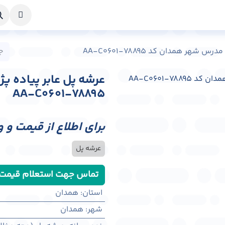
خواست طراحی
راهنما
درباره ما
تماس با ما
ر همدان کد AA-C0601-78895
عرشه پل عابر پیاده 
AA-C0601-78895
برای اطلاع از قیمت و 
عرشه پل
تماس جهت استعلام قیمت
استان
:
همدان
شهر
:
همدان