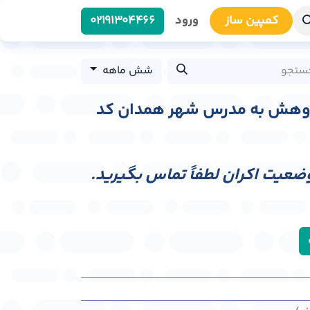
کمپین سا​​ز
ورود
0219​1304466
شش ماهه
پژوهش به مدرس شهر همدان کد
وضعیت اکران لطفاً تماس بگیرید.