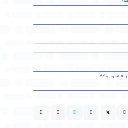
ف)
ه مدرس، A2