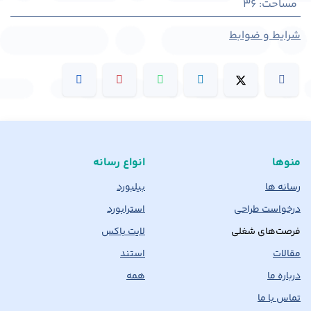
مساحت
:
36
شرایط و ضوابط
منوها
انواع رسانه
رسانه ها
بیلبورد
درخواست طراحی
استرابورد
فرصت‌های شغلی
لایت باکس
مقالات
استند
درباره ما
همه
تماس با ما