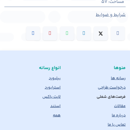
مساحت
:
57
شرایط و ضوابط
منوها
انواع رسانه
رسانه ها
بیلبورد
درخواست طراحی
استرابورد
فرصت‌های شغلی
لایت باکس
مقالات
استند
درباره ما
همه
تماس با ما