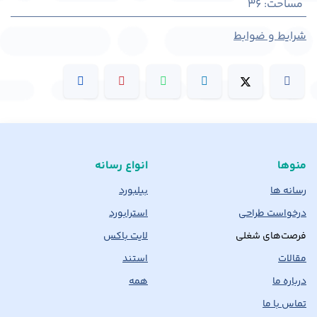
مساحت
:
36
شرایط و ضوابط
منوها
انواع رسانه
رسانه ها
بیلبورد
درخواست طراحی
استرابورد
فرصت‌های شغلی
لایت باکس
مقالات
استند
درباره ما
همه
تماس با ما