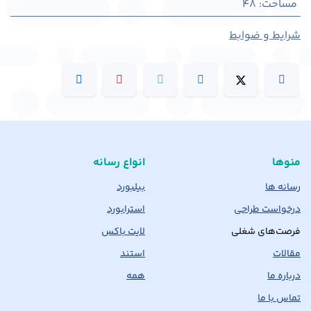
مساحت
:
48
شرایط و ضوابط
منوها
انواع رسانه
رسانه ها
بیلبورد
درخواست طراحی
استرابورد
فرصت‌های شغلی
لایت باکس
مقالات
استند
درباره ما
همه
تماس با ما