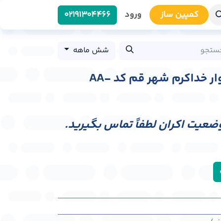
کمپین سا​​ز
ورود
0219​1304466
شش ماهه
عرشه پل عابر پیاده بلوار خداکرم شهر قم کد AA-
وضعیت اکران لطفاً تماس بگیرید.