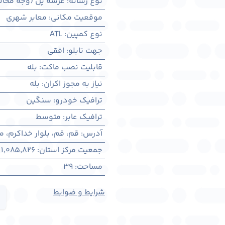
نوع رسانه
:
عرشه پل (وجه مخال
موقعیت مکانی
:
معابر شهری
نوع کمپین
:
ATL
جهت تابلو
:
افقی
قابلیت نصب ماکت
:
بله
نیاز به مجوز اکران
:
بله
ترافیک خودرو
:
سنگین
ترافیک عابر
:
متوسط
آدرس
:
قم، قم، بلوار خداکرم، 
جمعیت مرکز استان
:
1,085,826
مساحت
:
39
شرایط و ضوابط