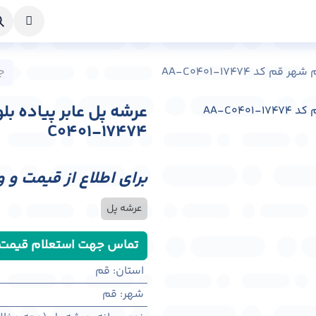
خواست طراحی
راهنما
درباره ما
تماس با ما
کد AA-C0401-17474
C0401-17474
برای اطلاع از قیمت و 
عرشه پل
تماس جهت استعلام قیمت
استان
:
قم
شهر
:
قم