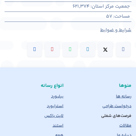
جمعیت مرکز استان
:
621,374
مساحت
:
57
شرایط و ضوابط
منوها
انواع رسانه
رسانه ها
بیلبورد
درخواست طراحی
استرابورد
فرصت‌های شغلی
لایت باکس
مقالات
استند
درباره ما
همه