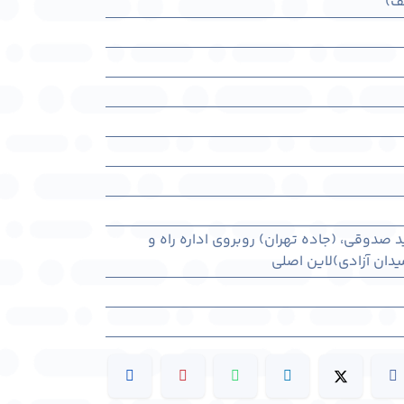
ف)
د صدوقی، (جاده تهران) روبروی اداره راه و
دان آزادی)لاین اصلی