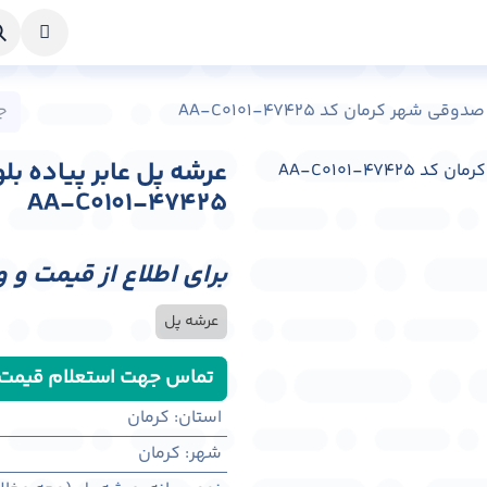
خواست طراحی
راهنما
درباره ما
تماس با ما
شهر کرمان کد AA-C0101-47425
عرشه پل عابر پیاده ب
AA-C0101-47425
برای اطلاع از قیمت و 
عرشه پل
تماس جهت استعلام قیمت
استان
:
کرمان
شهر
:
كرمان