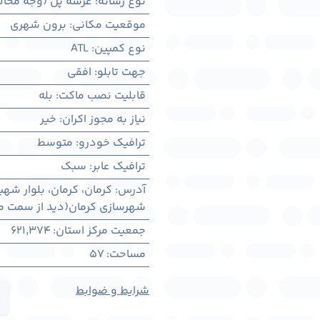
نوع رسانه
:
عرشه پل (وجه مخال
موقعیت مکانی
:
برون شهری
نوع کمپین
:
ATL
جهت تابلو
:
افقی
قابلیت نصب ماکت
:
بله
نیاز به مجوز اکران
:
خیر
ترافیک خودرو
:
متوسط
ترافیک عابر
:
سبک
آدرس
:
کرمان، كرمان، بلوار شهی
شهرسازی کرمان(دید از سمت می
جمعیت مرکز استان
:
621,374
مساحت
:
57
شرایط و ضوابط