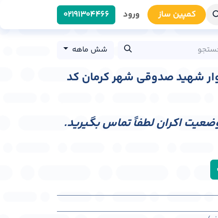
کمپین سا​​ز
ورود
0219​1304466
شش ماهه
لوار شهید صدوقی شهر کرمان کد
وضعیت اکران لطفاً تماس بگیرید.