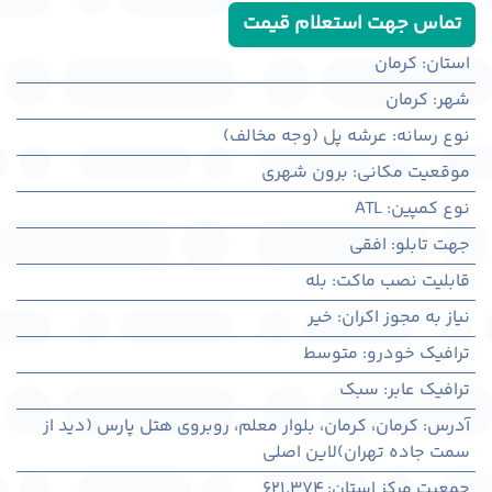
تماس جهت استعلام قیمت
استان
:
کرمان
شهر
:
كرمان
نوع رسانه
:
عرشه پل (وجه مخالف)
موقعیت مکانی
:
برون شهری
نوع کمپین
:
ATL
جهت تابلو
:
افقی
قابلیت نصب ماکت
:
بله
نیاز به مجوز اکران
:
خیر
ترافیک خودرو
:
متوسط
ترافیک عابر
:
سبک
آدرس
:
کرمان، كرمان، بلوار معلم، روبروی هتل پارس (دید از
سمت جاده تهران)لاین اصلی
جمعیت مرکز استان
:
621,374