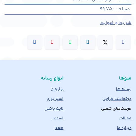
مساحت
:
99.75
شرایط و ضوابط
منوها
انواع رسانه
رسانه ها
بیلبورد
درخواست طراحی
استرابورد
فرصت‌های شغلی
لایت باکس
مقالات
استند
درباره ما
همه