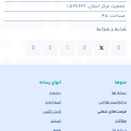
جمعیت مرکز استان
:
1,576,627
مساحت
:
45
شرایط و ضوابط
منوها
انواع رسانه
رسانه ها
بیلبورد
درخواست طراحی
استرابورد
فرصت‌های شغلی
لایت باکس
مقالات
استند
درباره ما
همه