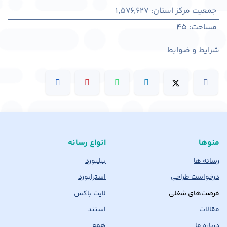
جمعیت مرکز استان
:
1,576,627
مساحت
:
45
شرایط و ضوابط
منوها
انواع رسانه
رسانه ها
بیلبورد
درخواست طراحی
استرابورد
فرصت‌های شغلی
لایت باکس
مقالات
استند
درباره ما
همه