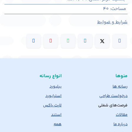
مساحت
:
40
شرایط و ضوابط
منوها
انواع رسانه
رسانه ها
بیلبورد
درخواست طراحی
استرابورد
فرصت‌های شغلی
لایت باکس
مقالات
استند
درباره ما
همه