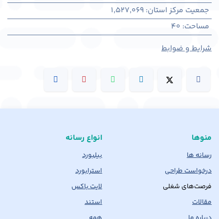
جمعیت مرکز استان
:
1,527,069
مساحت
:
40
شرایط و ضوابط
منوها
انواع رسانه
رسانه ها
بیلبورد
درخواست طراحی
استرابورد
فرصت‌های شغلی
لایت باکس
مقالات
استند
درباره ما
همه