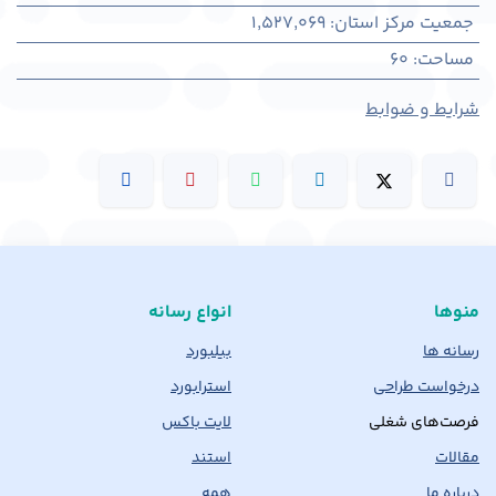
جمعیت مرکز استان
:
1,527,069
مساحت
:
60
شرایط و ضوابط
منوها
انواع رسانه
رسانه ها
بیلبورد
درخواست طراحی
استرابورد
فرصت‌های شغلی
لایت باکس
مقالات
استند
درباره ما
همه