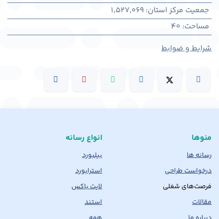
جمعیت مرکز استان
:
1,527,069
مساحت
:
40
شرایط و ضوابط
منوها
انواع رسانه
رسانه ها
بیلبورد
درخواست طراحی
استرابورد
فرصت‌های شغلی
لایت باکس
مقالات
استند
درباره ما
همه